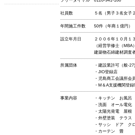
フリーダイヤル
0120-941-180
社員数
５名（男子３名女子
年間施工件数
50件（年商１億円）
設立年月日
２００６年１０月１
（経営学修士（MB
建築物石綿建材調査
所属団体
・建設業許可（般-27)
・JIO登録店
・児島商工会議所会
・M＆A支援機関登
事業内容
・キッチン お風呂
・洗面 オール電化
・太陽光発電 屋根
・外壁塗装 テラス
・サッシ ドア ク
・カーテン 畳