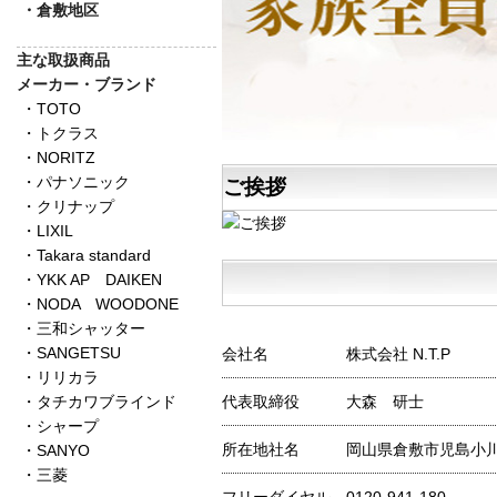
・倉敷地区
主な取扱商品
メーカー・ブランド
・TOTO
・トクラス
・NORITZ
・パナソニック
ご挨拶
・クリナップ
・LIXIL
・Takara standard
・YKK AP DAIKEN
・NODA WOODONE
・三和シャッター
・SANGETSU
会社名
株式会社 N.T.P
・リリカラ
・タチカワブラインド
代表取締役
大森 研士
・シャープ
所在地社名
岡山県倉敷市児島小川4
・SANYO
・三菱