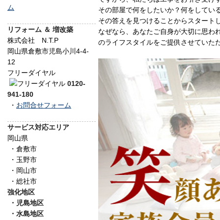
その部屋で何をしたいか？何をしてい
その答えを見つけることからスタート
リフォーム ＆ 増改築
なぜなら、あなたご自身が大切に思わ
株式会社 N.T.P
のライフスタイルをご提供させていた
岡山県倉敷市児島小川4-4-
12
フリーダイヤル
0120-
941-180
・
お問合せフォーム
サービス対応エリア
岡山県
・倉敷市
・玉野市
・岡山市
・総社市
強化地区
・児島地区
・水島地区