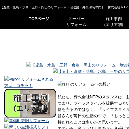
【倉敷・児島・水島・玉野・岡山のリフォーム・増改築・外壁塗装専門】 株式会社 NTP 岡山県倉敷
TOPページ
スーパー
施工事例
リフォーム
(エリア別)
全面リフォーム
増改築
キッチン
お風呂
トイレ
洗面所
洋・和室
外壁・屋根
エクステリア
小工事
私たち、株式会社NTPのスタンスは、
つまり、ライフスタイルを提供すると
物を売るのではなく、「ライフスタイ
皆さんが毎日の生活の中で、「もっとこ
持たれることは多いかと思います。
ですから、私たちは工事をお引き受け