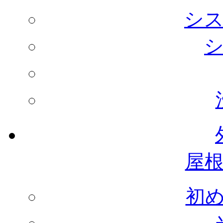
シ
屋
初